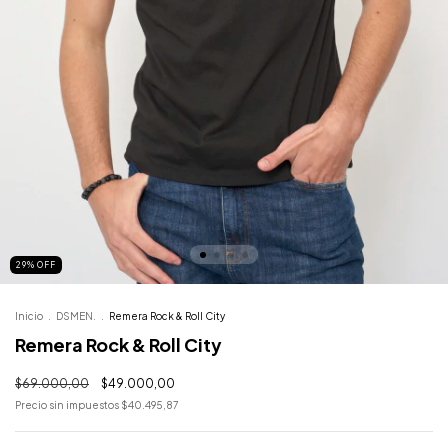
29
%
OFF
Inicio
.
DSMEN.
.
Remera Rock & Roll City
Remera Rock & Roll City
$69.000,00
$49.000,00
Precio sin impuestos
$40.495,87