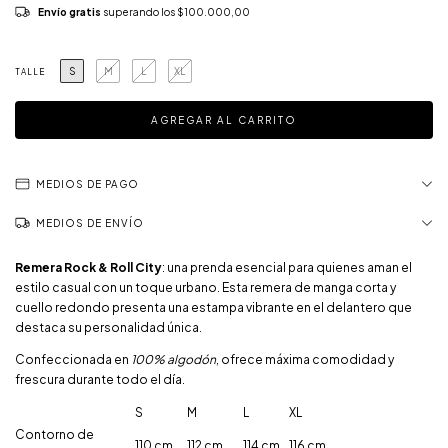
Envío gratis
superando los
$100.000,00
S
M
L
XL
TALLE
MEDIOS DE PAGO
MEDIOS DE ENVÍO
Remera Rock & Roll City
: una prenda esencial para quienes aman el
estilo casual con un toque urbano. Esta remera de manga corta y
cuello redondo presenta una estampa vibrante en el delantero que
destaca su personalidad única.
Confeccionada en
100% algodón
, ofrece máxima comodidad y
frescura durante todo el día.
S
M
L
XL
Contorno de
110 cm
112 cm
114 cm
116 cm