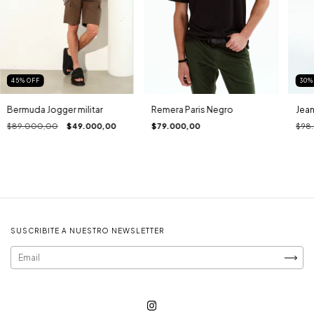
45
%
OFF
30
Bermuda Jogger militar
Remera Paris Negro
Jea
$89.000,00
$49.000,00
$79.000,00
$98
SUSCRIBITE A NUESTRO NEWSLETTER