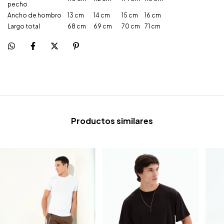
pecho
Ancho de hombro
13 cm
14 cm
15 cm
16 cm
Largo total
68 cm
69 cm
70 cm
71 cm
Productos similares